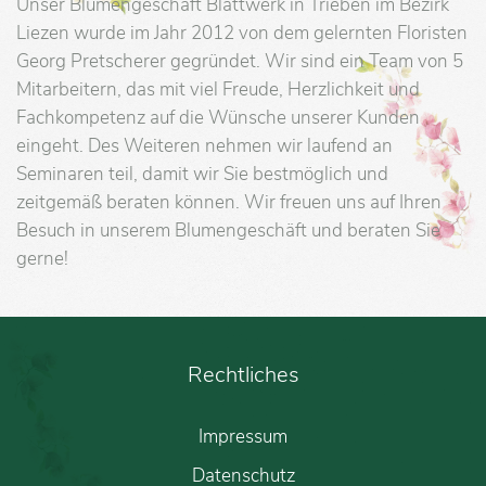
Unser Blumengeschäft Blattwerk in Trieben im Bezirk
Liezen wurde im Jahr 2012 von dem gelernten Floristen
Georg Pretscherer gegründet. Wir sind ein Team von 5
Mitarbeitern, das mit viel Freude, Herzlichkeit und
Fachkompetenz auf die Wünsche unserer Kunden
eingeht. Des Weiteren nehmen wir laufend an
Seminaren teil, damit wir Sie bestmöglich und
zeitgemäß beraten können. Wir freuen uns auf Ihren
Besuch in unserem Blumengeschäft und beraten Sie
gerne!
Rechtliches
Impressum
Datenschutz